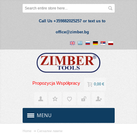
Call Us +359882025257 or text us to
office@zimber.bg
Propozycja Współpracy
0,00 €
MENU
Home
Сигнални лампи