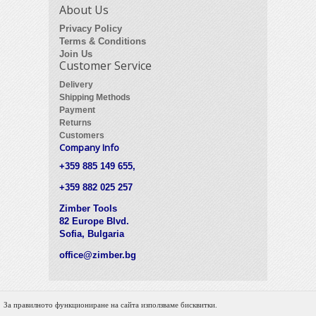
About Us
Privacy Policy
Terms & Conditions
Join Us
Customer Service
Delivery
Shipping Methods
Payment
Returns
Customers
Company Info
+359 885 149 655,
+359 882 025 257
Zimber Tools
82 Europe Blvd.
Sofia, Bulgaria
office@zimber.bg
За правилното функциониране на сайта използваме бисквитки.
© 2012 Zimber Tools. All Rights Reserved.