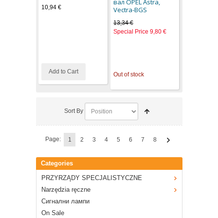
вал OPEL Astra,
10,94 €
Vectra-BGS
13,34 €
Special Price
9,80 €
Add to Cart
Out of stock
Sort By
Page:
1
2
3
4
5
6
7
8
Categories
PRZYRZĄDY SPECJALISTYCZNE
Narzędzia ręczne
Сигнални лампи
On Sale