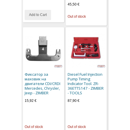
45,50 €
Add to Cart
Out of stock
Фиксатор за
Diesel Fuel Injection
маховик на
Pump Timing
двигатели CDI/CRDI
Indicator Tool. ZR-
Mercedes, Chrysler,
36ETTS147 - ZIMBER
Jeep - ZIMBER
- TOOLS
15,92 €
87,90 €
Out of stock
Out of stock