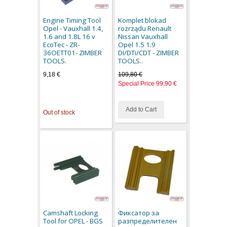
Engine Timing Tool
Komplet blokad
Opel - Vauxhall 1.4,
rozrządu Renault
1.6 and 1.8L 16 v
Nissan Vauxhall
EcoTec - ZR-
Opel 1.5 1.9
36OETT01- ZIMBER
DI/DTi/CDT - ZIMBER
TOOLS.
TOOLS..
9,18 €
109,80 €
Special Price
99,90 €
Add to Cart
Out of stock
Camshaft Locking
Фиксатор за
Tool for OPEL - BGS
разпределителен