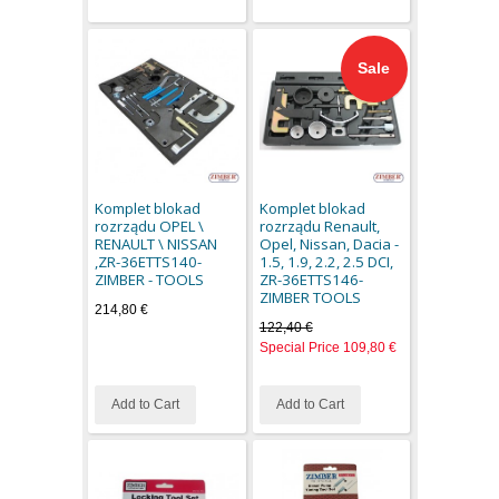
Sale
Komplet blokad
Komplet blokad
rozrządu OPEL \
rozrządu Renault,
RENAULT \ NISSAN
Opel, Nissan, Dacia -
,ZR-36ETTS140-
1.5, 1.9, 2.2, 2.5 DCI,
ZIMBER - TOOLS
ZR-36ETTS146-
ZIMBER TOOLS
214,80 €
122,40 €
Special Price
109,80 €
Add to Cart
Add to Cart