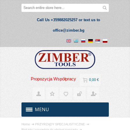
Call Us +359882025257 or text us to
office@zimber.bg
Propozycja Współpracy
0,00 €
MENU
Home
PRZYRZĄDY SPECJALISTYCZNE
Blokady i narzędzia do obsługi rozrządu