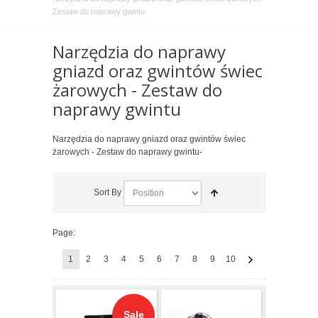
Zestaw do naprawy gwintu
Narzędzia do naprawy
gniazd oraz gwintów świec
żarowych - Zestaw do
naprawy gwintu
Narzędzia do naprawy gniazd oraz gwintów świec
żarowych - Zestaw do naprawy gwintu-
Sort By
Page:
1
2
3
4
5
6
7
8
9
10
Sale