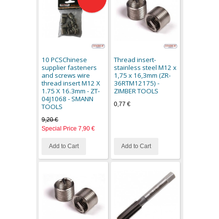
10 PCSChinese
Thread insert-
supplier fasteners
stainless steel M12 x
and screws wire
1,75 x 16,3mm (ZR-
thread insert M12 X
36RTM12175) -
1.75 X 16.3mm - ZT-
ZIMBER TOOLS
04J1068 - SMANN
0,77 €
TOOLS
9,20 €
Special Price
7,90 €
Add to Cart
Add to Cart