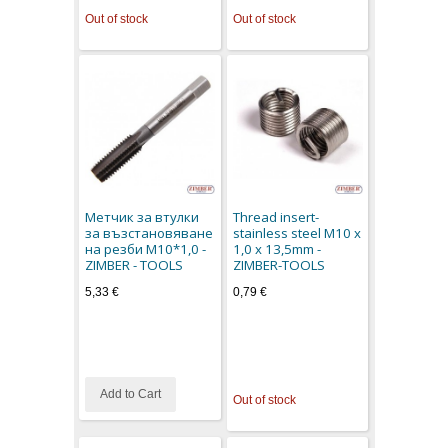
Out of stock
Out of stock
Метчик за втулки
Thread insert-
за възстановяване
stainless steel M10 x
на резби M10*1,0 -
1,0 x 13,5mm -
ZIMBER - TOOLS
ZIMBER-TOOLS
5,33 €
0,79 €
Add to Cart
Out of stock