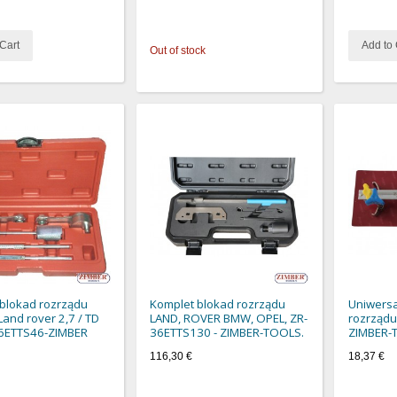
Cart
Add to 
Out of stock
blokad rozrządu
Komplet blokad rozrządu
Uniwersa
Land rover 2,7 / TD
LAND, ROVER BMW, OPEL, ZR-
rozrządu
36ETTS46-ZIMBER
36ETTS130 - ZIMBER-TOOLS.
ZIMBER-
116,30 €
18,37 €