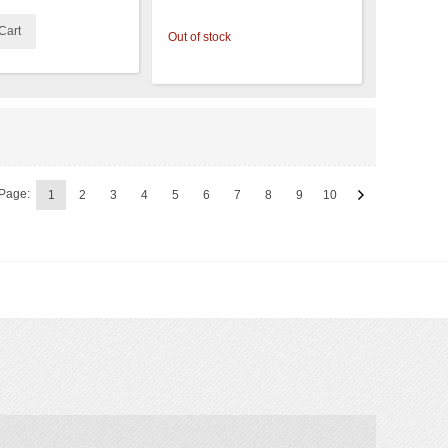
Cart
Out of stock
Page:
1
2
3
4
5
6
7
8
9
10