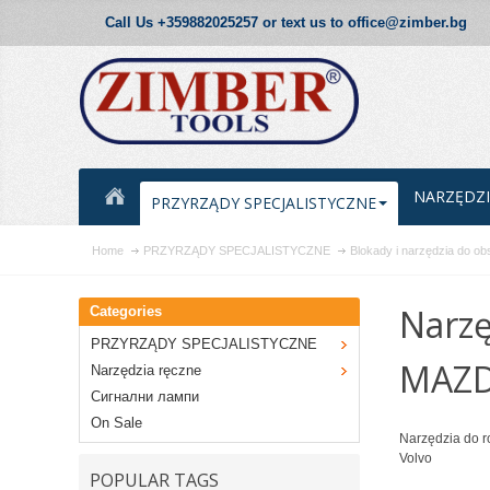
Call Us +359882025257 or text us to office@zimber.bg
NARZĘDZI
PRZYRZĄDY SPECJALISTYCZNE
Home
PRZYRZĄDY SPECJALISTYCZNE
Blokady i narzędzia do ob
Narzę
Categories
PRZYRZĄDY SPECJALISTYCZNE
MAZDA
Narzędzia ręczne
Сигнални лампи
On Sale
Narzędzia do r
Volvo
POPULAR TAGS