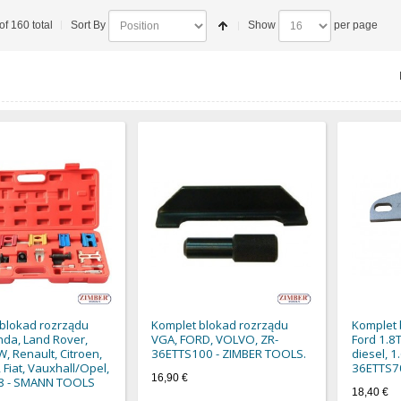
of 160 total
Sort By
Show
per page
blokad rozrządu
Komplet blokad rozrządu
Komplet 
nda, Land Rover,
VGA, FORD, VOLVO, ZR-
Ford 1.8T
W, Renault, Citroen,
36ETTS100 - ZIMBER TOOLS.
diesel, 1.
 Fiat, Vauxhall/Opel,
36ETTS70
16,90 €
8 - SMANN TOOLS
18,40 €