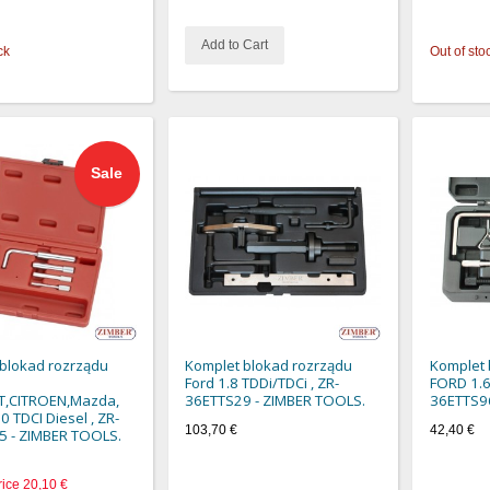
Add to Cart
ck
Out of sto
Sale
blokad rozrządu
Komplet blokad rozrządu
Komplet 
Ford 1.8 TDDi/TDCi , ZR-
FORD 1.6 
,CITROEN,Mazda,
36ETTS29 - ZIMBER TOOLS.
36ETTS96
.0 TDCI Diesel , ZR-
103,70 €
42,40 €
5 - ZIMBER TOOLS.
rice
20,10 €