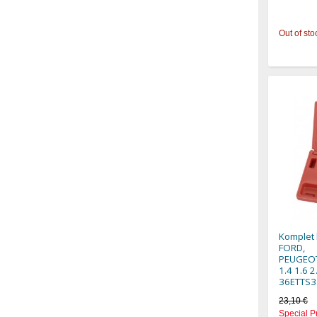
Out of sto
Komplet 
FORD,
PEUGEOT
1.4 1.6 2
36ETTS3
23,10 €
Special P