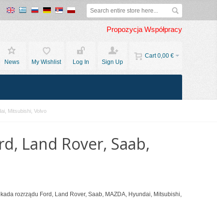
Propozycja Współpracy
Cart
0,00 €
News
My Wishlist
Log In
Sign Up
, Mitsubishi, Volvo
rd, Land Rover, Saab,
okada rozrządu Ford, Land Rover, Saab, MAZDA, Hyundai, Mitsubishi,