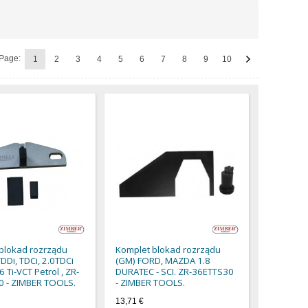
Page:
1
2
3
4
5
6
7
8
9
10
blokad rozrządu
Komplet blokad rozrządu
DDi, TDCi, 2.0TDCi
(GM) FORD, MAZDA 1.8
6 Ti-VCT Petrol , ZR-
DURATEC - SCI. ZR-36ETTS30
 - ZIMBER TOOLS.
- ZIMBER TOOLS.
13,71 €