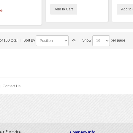
Add to Cart
Add to 
ck
of 160 total
Sort By
Show
per page
Contact Us
r Service
Company Info