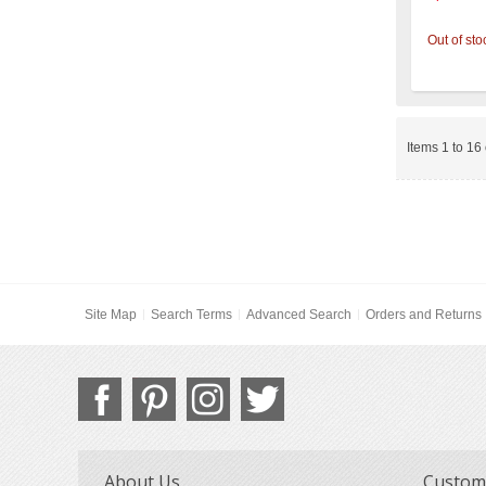
Out of sto
Items 1 to 16 
Site Map
Search Terms
Advanced Search
Orders and Returns
About Us
Custome