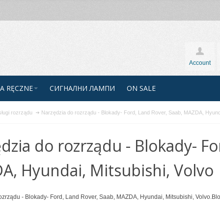
Account
A RĘCZNE
СИГНАЛНИ ЛАМПИ
ON SALE
sługi rozrządu
Narzędzia do rozrządu - Blokady- Ford, Land Rover, Saab, MAZDA, Hyundai
dzia do rozrządu - Blokady- Fo
, Hyundai, Mitsubishi, Volvo
ozrządu - Blokady- Ford, Land Rover, Saab, MAZDA, Hyundai, Mitsubishi, Volvo.Bl