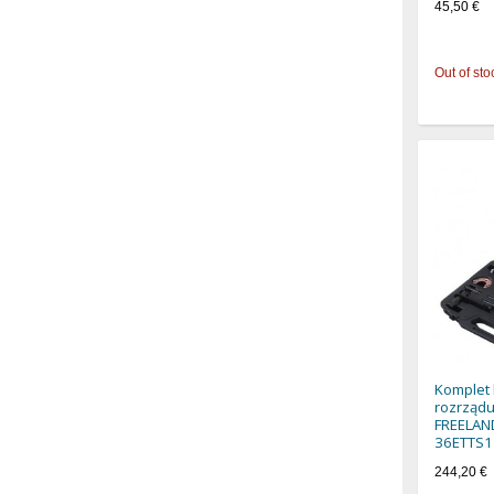
45,50 €
Out of sto
Komplet
rozrząd
FREELAND
36ETTS1
244,20 €