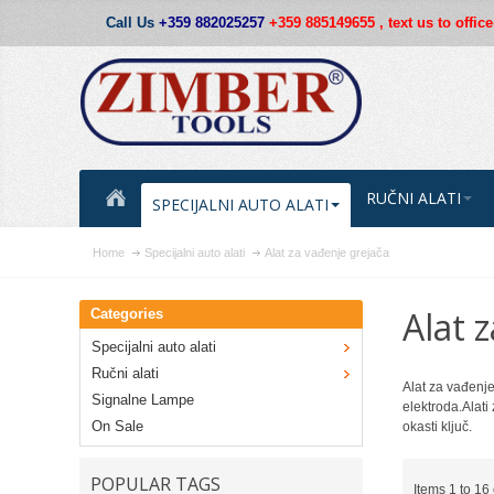
Call Us
+359 882025257
+359 885149655 ,
text us to offi
RUČNI ALATI
SPECIJALNI AUTO ALATI
Home
Specijalni auto alati
Alat za vađenje grejača
Alat 
Categories
Specijalni auto alati
Ručni alati
Alat za vađenj
Signalne Lampe
elektroda.Alati
On Sale
okasti ključ.
POPULAR TAGS
Items 1 to 16 