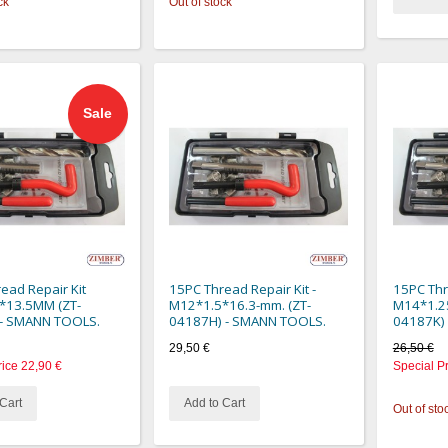
ck
Out of stock
Sale
ead Repair Kit
15PC Thread Repair Kit -
15PC Thre
*13.5MM (ZT-
M12*1.5*16.3-mm. (ZT-
M14*1.2
 - SMANN TOOLS.
04187H) - SMANN TOOLS.
04187K)
29,50 €
26,50 €
rice
22,90 €
Special P
Cart
Add to Cart
Out of sto