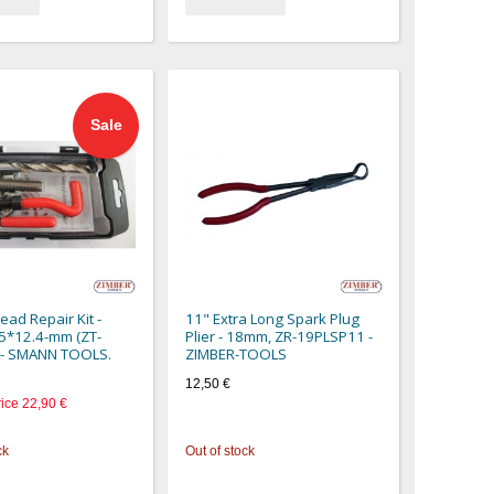
Sale
ad Repair Kit -
11" Extra Long Spark Plug
5*12.4-mm (ZT-
Plier - 18mm, ZR-19PLSP11 -
 - SMANN TOOLS.
ZIMBER-TOOLS
12,50 €
rice
22,90 €
ck
Out of stock