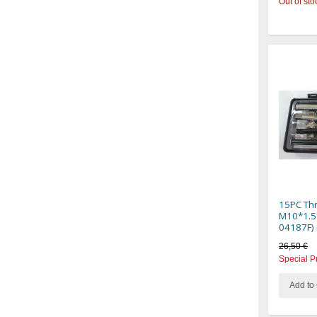
Out of sto
15PC Thr
M10*1.5
04187F)
26,50 €
Special P
Add to 