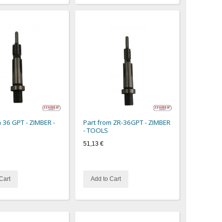
m 36 GPT - ZIMBER -
Part from ZR-36GPT - ZIMBER
- TOOLS
51,13 €
Cart
Add to Cart