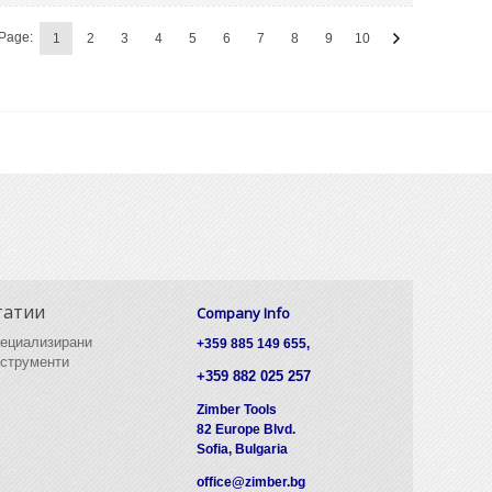
Page:
1
2
3
4
5
6
7
8
9
10
татии
Company Info
ециализирани
+359 885 149 655,
струменти
+359 882 025 257
Zimber Tools
82 Europe Blvd.
Sofia, Bulgaria
office@zimber.bg