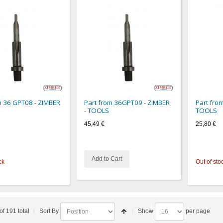
m 36 GPT08 - ZIMBER
Part from 36GPT09 - ZIMBER
Part fro
- TOOLS
TOOLS
45,49 €
25,80 €
Add to Cart
ck
Out of sto
of 191 total
Sort By
Show
per page