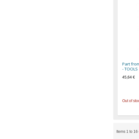
Part fro
- TOOLS
45,64 €
Out of sto
Items 1 to 16 