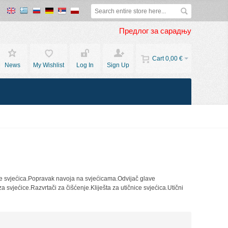
Предлог за сарадњу
Cart
0,00 €
News
My Wishlist
Log In
Sign Up
je svjećica.Popravak navoja na svjećicama.Odvijač glave
a svjećice.Razvrtači za čišćenje.Kliješta za utičnice svjećica.Utični