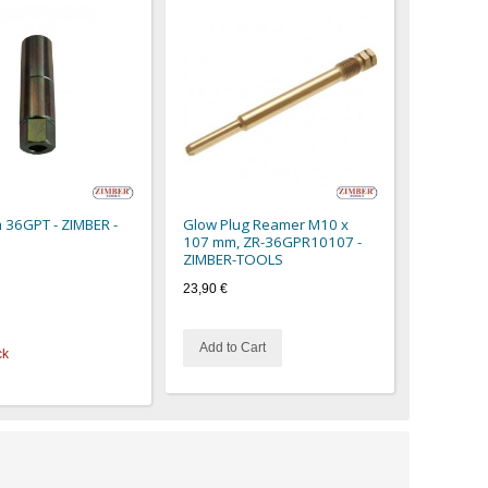
m 36GPT - ZIMBER -
Glow Plug Reamer M10 x
107 mm, ZR-36GPR10107 -
ZIMBER-TOOLS
23,90 €
Add to Cart
ck