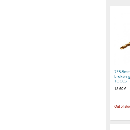
7*5.5mm 
broken g
TOOLS
18,60 €
Out of sto