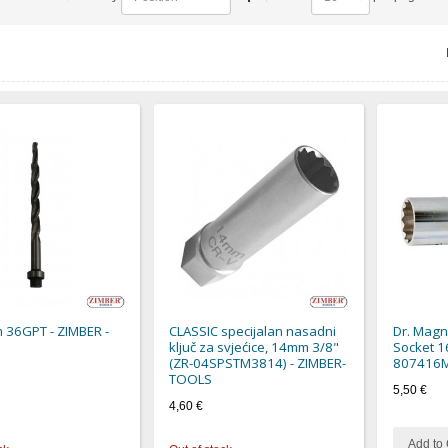
m 36GPT - ZIMBER -
CLASSIC specijalan nasadni
Dr. Magn
ključ za svjećice, 14mm 3/8"
Socket 1
(ZR-04SPSTM3814) - ZIMBER-
807416M
TOOLS
5,50 €
4,60 €
Add to 