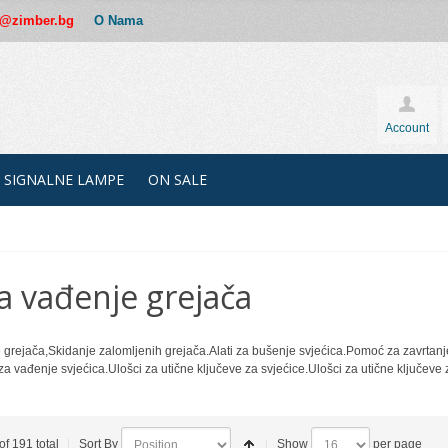
ce@zimber.bg
O Nama
Account
SIGNALNE LAMPE
ON SALE
za vađenje grejača
e grejača,Skidanje zalomljenih grejača.Alati za bušenje svjećica.Pomoć za zavrtan
 za vađenje svjećica.Ulošci za utične ključeve za svjećice.Ulošci za utične ključeve z
of 191 total
Sort By
Show
per page