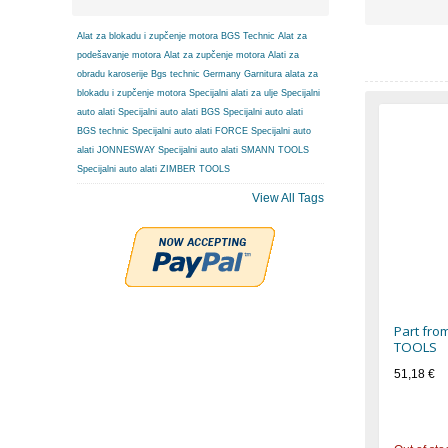
Alat za blokadu i zupčenje motora BGS Technic
Alat za
podešavanje motora
Alat za zupčenje motora
Alati za
obradu karoserije
Bgs technic Germany
Garnitura alata za
blokadu i zupčenje motora
Specijalni alati za ulje
Specijalni
auto alati
Specijalni auto alati BGS
Specijalni auto alati
BGS technic
Specijalni auto alati FORCE
Specijalni auto
alati JONNESWAY
Specijalni auto alati SMANN TOOLS
Specijalni auto alati ZIMBER TOOLS
View All Tags
Part fro
TOOLS
51,18 €