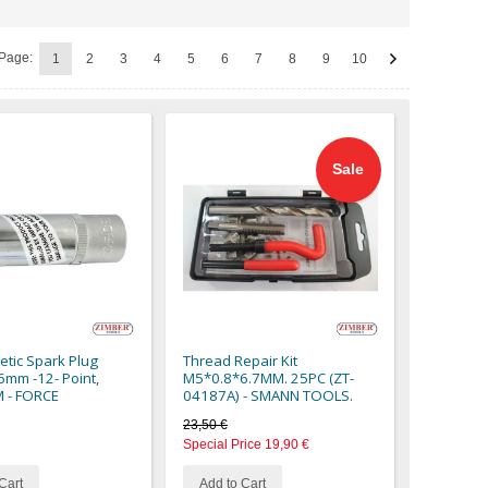
Page:
1
2
3
4
5
6
7
8
9
10
Sale
etic Spark Plug
Thread Repair Kit
6mm -12- Point,
M5*0.8*6.7MM. 25PC (ZT-
 - FORCE
04187A) - SMANN TOOLS.
23,50 €
Special Price
19,90 €
Cart
Add to Cart