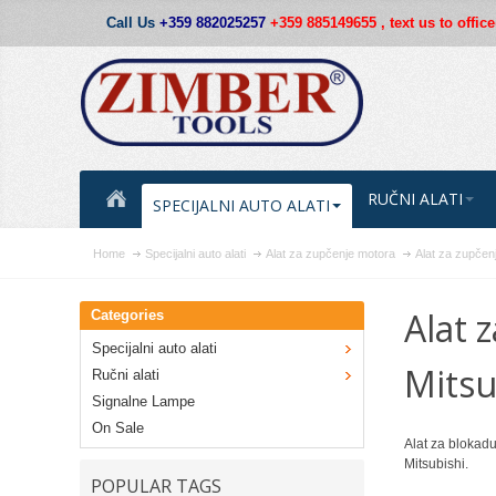
Call Us
+359 882025257
+359 885149655 ,
text us to offi
RUČNI ALATI
SPECIJALNI AUTO ALATI
Home
Specijalni auto alati
Alat za zupčenje motora
Alat za zupčen
Alat 
Categories
Specijalni auto alati
Mitsu
Ručni alati
Signalne Lampe
On Sale
Alat za blokad
Mitsubishi.
POPULAR TAGS