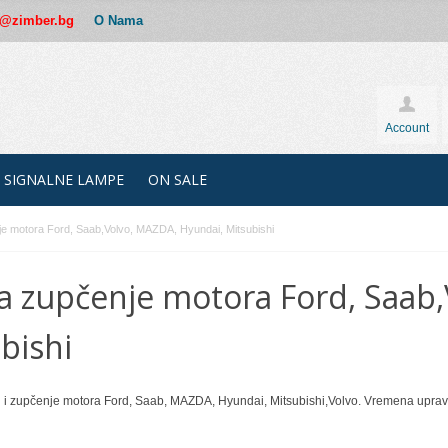
ce@zimber.bg
O Nama
Account
SIGNALNE LAMPE
ON SALE
je motora Ford, Saab,Volvo, MAZDA, Hyundai, Mitsubishi
za zupčenje motora Ford, Saab
bishi
u i zupčenje motora Ford, Saab, MAZDA, Hyundai, Mitsubishi,Volvo. Vremena upra