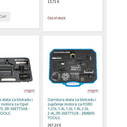
13,71 €
Cart
Out of stock
 alata za blokadu i
Garnitura alata za blokadu i
 motora za Opel
zupčenje motora za FORD
TI, ZR-36ETTS68 -
1.25L 1.4L 1.6L 1.8L 2.0L
TOOLS
2.4L,ZR-36ETTS28 - ZIMBER-
TOOLS.
267,23 €