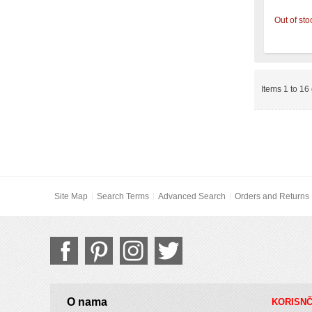
Out of sto
Items 1 to 16 
Site Map
Search Terms
Advanced Search
Orders and Returns
O nama
KORISNČ