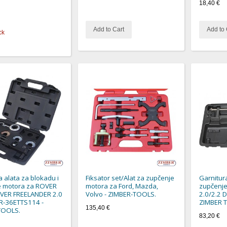
18,40 €
Add to Cart
Add to 
ck
a alata za blokadu i
Fiksator set/Alat za zupčenje
Garnitura
e motora za ROVER
motora za Ford, Mazda,
zupčenje
VER FREELANDER 2.0
Volvo - ZIMBER-TOOLS.
2.0/2.2 D
ZR-36ETTS114 -
ZIMBER 
135,40 €
TOOLS.
83,20 €