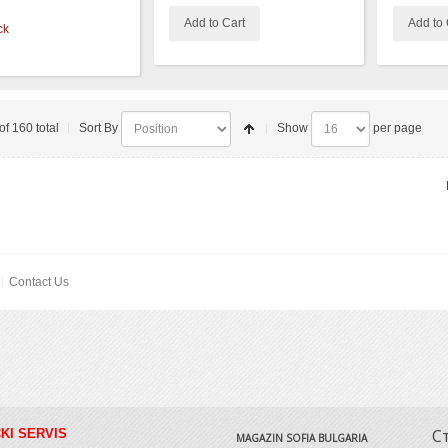
Add to Cart
Add to 
ck
of 160 total
Sort By
Show
per page
Contact Us
С
KI SERVIS
MAGAZIN SOFIA BULGARIA