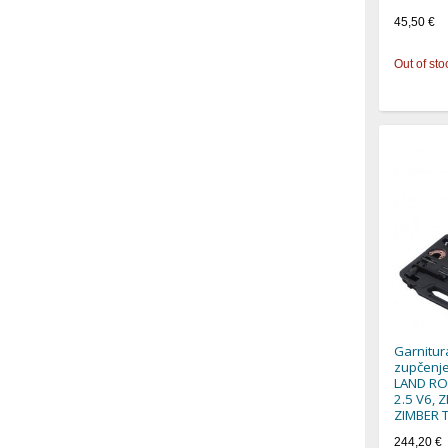
45,50 €
Out of sto
Garnitur
zupčenj
LAND RO
2.5 V6, 
ZIMBER 
244,20 €