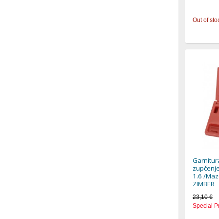
Out of sto
Garnitur
zupčenje
1.6 /Maz
ZIMBER
23,10 €
Special P