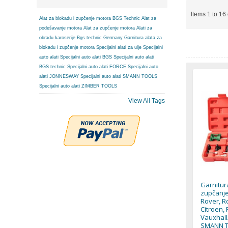
Items 1 to 16 
Alat za blokadu i zupčenje motora BGS Technic
Alat za
podešavanje motora
Alat za zupčenje motora
Alati za
obradu karoserije
Bgs technic Germany
Garnitura alata za
blokadu i zupčenje motora
Specijalni alati za ulje
Specijalni
auto alati
Specijalni auto alati BGS
Specijalni auto alati
BGS technic
Specijalni auto alati FORCE
Specijalni auto
alati JONNESWAY
Specijalni auto alati SMANN TOOLS
Specijalni auto alati ZIMBER TOOLS
View All Tags
Garnitur
zupčanje
Rover, R
Citroen, 
Vauxhall
SMANN 