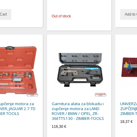
Cart
Add to 
Out of stock
zupčenje motora za
Garnitura alata za blokadu i
UNIVERZA
VER, JAGUAR 2.7 TD
zupčenje motora za LAND
ZUPČENJE
MBER TOOLS
ROVER / BMW / OPEL, ZR-
ZIMBER-
36ETTS130 - ZIMBER-TOOLS
18,37 €
116,30 €