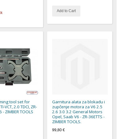
Add to Cart
ck
ming tool set for
Garnitura alata za blokadu i
I-VCT, 2.0 TDCI, ZR-
zupčenje motora za V6 2.5
6 - ZIMBER TOOLS
2.6 3.0 3.2 General Motors
Opel, Saab V6 - ZR-36ETTS -
ZIMBER TOOLS.
99,80 €