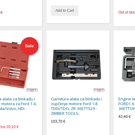
Add to Cart
ck
Out of sto
Sale
a alata za blokadu i
Garnitura alata za blokadu i
Engine ti
 motora za Ford 1.4,
zupčenje motore Ford 1.8
FORD1.6 T
da/Volvo, HDI -
TDDi/TDCi, ZR-36ETTS29 -
36ETTS9
ZIMBER TOOLS.
42,40 €
103,70 €
rice
20,10 €