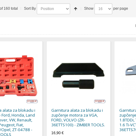
of 160 total
Sort By
Show
per page
a alata za blokadu i
Garnitura alata za blokadu i
Garnitura
 Ford, Honda, Land
zupčenje motora za VGA,
zupčenje
over, VW, Renault,
FORD, VOLVO (ZR-
1.8TDDi, 
Peugeot, Fiat,
36ETTS100) - ZIMBER TOOLS.
1.6 Ti-VC
/Opel, ZT-04788 -
36ETTS7
16,90 €
TOOLS