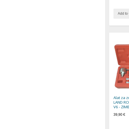
Add to 
Alat za 
LAND RO
V6 - ZI
39,90 €