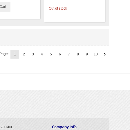
Cart
Out of stock
Page:
1
2
3
4
5
6
7
8
9
10
татии
Company Info