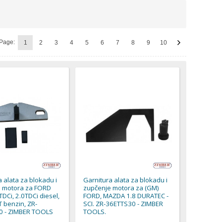
Page:
1
2
3
4
5
6
7
8
9
10
 alata za blokadu i
Garnitura alata za blokadu i
 motora za FORD
zupčenje motora za (GM)
TDCi, 2.0TDCi diesel,
FORD, MAZDA 1.8 DURATEC -
T benzin, ZR-
SCI. ZR-36ETTS30 - ZIMBER
0 - ZIMBER TOOLS
TOOLS.