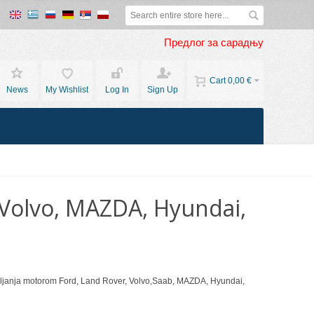
Предлог за сарадњу
Cart
0,00 €
News
My Wishlist
Log In
Sign Up
,Volvo, MAZDA, Hyundai,
vljanja motorom Ford, Land Rover, Volvo,Saab, MAZDA, Hyundai,