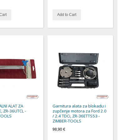
Cart
Add to Cart
LNI ALAT ZA
Garnitura alata za blokadu i
, ZR-36UTCL -
zupčenje motora za Ford 2.0
TOOLS
/ 2.4 TDCi, ZR-36ETTS53 -
ZIMBER-TOOLS
98,90 €