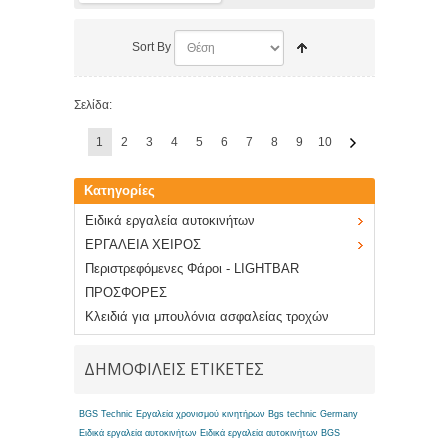
Sort By
Σελίδα:
1
2
3
4
5
6
7
8
9
10
Κατηγορίες
Ειδικά εργαλεία αυτοκινήτων
ΕΡΓΑΛΕΙΑ ΧΕΙΡΟΣ
Περιστρεφόμενες Φάροι - LIGHTBAR
ΠΡΟΣΦΟΡΕΣ
Κλειδιά για μπουλόνια ασφαλείας τροχών
ΔΗΜΟΦΙΛΕΙΣ ΕΤΙΚΕΤΕΣ
BGS Technic Εργαλεία χρονισμού κινητήρων
Bgs technic Germany
Ειδικά εργαλεία αυτοκινήτων
Ειδικά εργαλεία αυτοκινήτων BGS