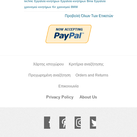
technic
Εργαλεία κινητήρων
Εργαλεία κινητήρων Bmw
Εργαλεία
χρονισμού κινητήρων
Κιτ χρονισμού BMW
Προβολή Όλων Των Ετικετών
Χάρτης ιστοχώρου
Κριτήρια αναζήτησης
Προχωρημένη αναζήτηση
Orders and Returns
Επικοινωνία
Privacy Policy
About Us