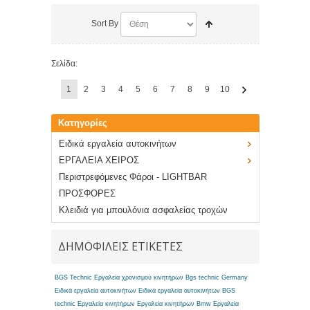
Sort By
Σελίδα:
1
2
3
4
5
6
7
8
9
10
Κατηγορίες
Ειδικά εργαλεία αυτοκινήτων
ΕΡΓΑΛΕΙΑ ΧΕΙΡΟΣ
Περιστρεφόμενες Φάροι - LIGHTBAR
ΠΡΟΣΦΟΡΕΣ
Κλειδιά για μπουλόνια ασφαλείας τροχών
ΔΗΜΟΦΙΛΕΙΣ ΕΤΙΚΕΤΕΣ
BGS Technic Εργαλεία χρονισμού κινητήρων
Bgs technic Germany
Ειδικά εργαλεία αυτοκινήτων
Ειδικά εργαλεία αυτοκινήτων BGS
technic
Εργαλεία κινητήρων
Εργαλεία κινητήρων Bmw
Εργαλεία