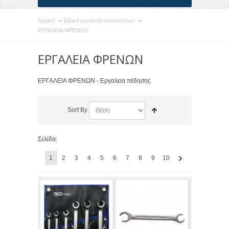
Αρχική
Ειδικά εργαλεία αυτοκινήτων
ΕΡΓΑΛΕΙΑ ΦΡΕΝΩΝ
ΕΡΓΑΛΕΙΑ ΦΡΕΝΩΝ
ΕΡΓΑΛΕΙΑ ΦΡΕΝΩΝ - Εργαλεια πέδησης
Sort By
Σελίδα:
1
2
3
4
5
6
7
8
9
10