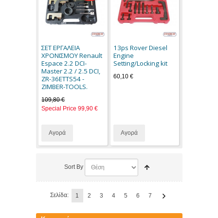
ΣΕΤ ΕΡΓΑΛΕΙΑ
13ps Rover Diesel
ΧΡΟΝΙΣΜΟΥ Renault
Engine
Espace 2.2 DCI-
Setting/Locking kit
Master 2.2 / 2.5 DCI,
60,10 €
ZR-36ETTS54 -
ZIMBER-TOOLS.
109,80 €
Special Price
99,90 €
Αγορά
Αγορά
Sort By
Σελίδα:
1
2
3
4
5
6
7