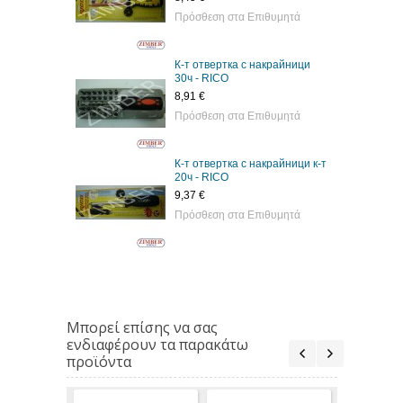
Πρόσθεση στα Επιθυμητά
К-т отвертка с накрайници
30ч - RICO
8,91 €
Πρόσθεση στα Επιθυμητά
К-т отвертка с накрайници к-т
20ч - RICO
9,37 €
Πρόσθεση στα Επιθυμητά
Μπορεί επίσης να σας
ενδιαφέρουν τα παρακάτω
προϊόντα