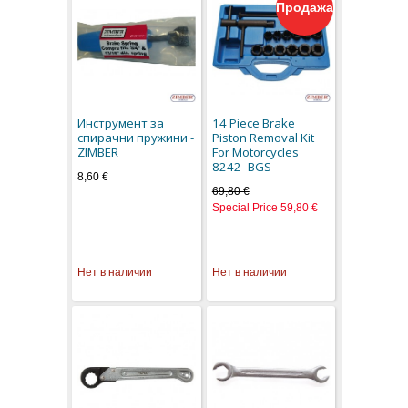
Продажа
Инструмент за
14 Piece Brake
спирачни пружини -
Piston Removal Kit
ZIMBER
For Motorcycles
8242- BGS
8,60 €
69,80 €
Special Price
59,80 €
Нет в наличии
Нет в наличии