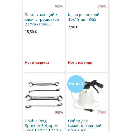
Раскрывающийся
Ключ разрезной
ключ с трещоткой
16x18 мм - BGS
22mm - FORCE
7,90 €
15,50 €
Нет в наличии
Нет в наличии
Новый
Double Ring
Набор для
Spanner Set, open
самостоятельной
Type | 10 x 11 / 12 x
прокачки