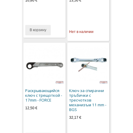
10,80 €
13,50 €
В корзину
Нет в наличии
Раскрывающийся
Ключ за спирачни
ключ с трещоткой -
тръбички с
17mm - FORCE
тресчотков
механизъм 11 mm -
12,50 €
BGS
32,17 €