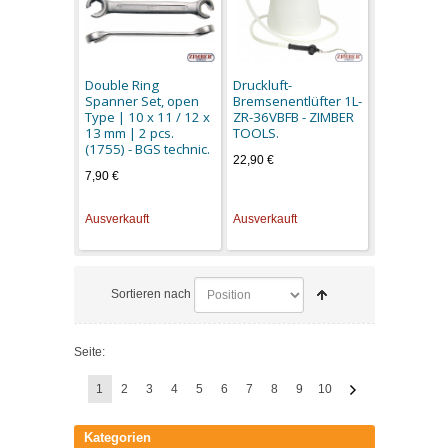
Double Ring
Druckluft-
Spanner Set, open
Bremsenentlüfter 1L-
Type | 10 x 11 / 12 x
ZR-36VBFB - ZIMBER
13 mm | 2 pcs.
TOOLS.
(1755) - BGS technic.
22,90 €
7,90 €
Ausverkauft
Ausverkauft
Sortieren nach
Seite:
1
2
3
4
5
6
7
8
9
10
Kategorien