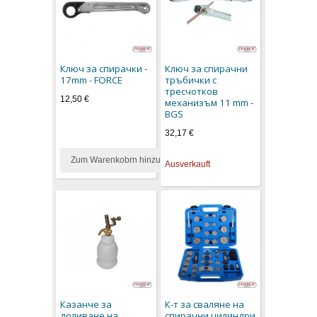
Ключ за спирачки -
Ключ за спирачни
17mm - FORCE
тръбички с
тресчотков
12,50 €
механизъм 11 mm -
BGS
32,17 €
Zum Warenkobrn hinzufügen
Ausverkauft
Казанче за
К-т за сваляне на
доливане на
спирачни цилиндри