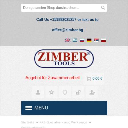
Call Us +359882025257 or text us to
office@zimber.bg
Angebot für Zusammenarbeit
0,00 €
MENÜ
Startseite
KFZ-Spezialwerkzeug Werkzeuge
Scheibenbremse