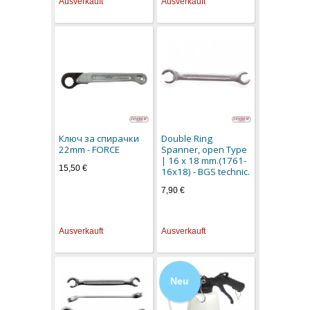
Ausverkauft
Ausverkauft
Ключ за спирачки
Double Ring
22mm - FORCE
Spanner, open Type
| 16 x 18 mm.(1761-
15,50 €
16x18) - BGS technic.
7,90 €
Ausverkauft
Ausverkauft
Neu