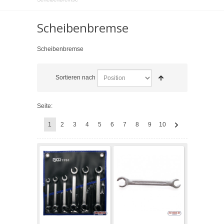
Scheibenbremse
Scheibenbremse
Sortieren nach
Seite:
1
2
3
4
5
6
7
8
9
10