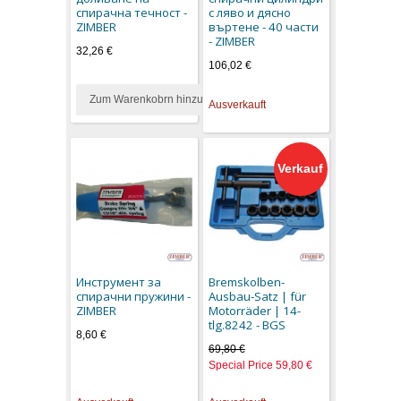
спирачна течност -
с ляво и дясно
ZIMBER
въртене - 40 части
- ZIMBER
32,26 €
106,02 €
Zum Warenkobrn hinzufügen
Ausverkauft
Verkauf
Инструмент за
Bremskolben-
спирачни пружини -
Ausbau-Satz | für
ZIMBER
Motorräder | 14-
tlg.8242 - BGS
8,60 €
69,80 €
Special Price
59,80 €