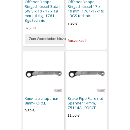
Offener Doppel-
Offener Doppel-
Ringschlüssel-Satz |
Ringschlüssel 17 x
SW 8 x 10 - 17 x 19
19 mm (1761-17x19)
mm | 6-tlg., 1761-
- BGS technic.
Bgs technic.
7,90 €
37,90 €
Zum Warenkobrn hinzufügen
Ausverkauft
Ключ за спирачки
Brake Pipe Flare nut
8mm-FORCE
Spanner 14mm,
75114A - FORCE
9,50 €
11,50 €